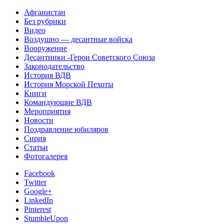
Афганистан
Без рубрики
Видео
Воздушно — десантные войска
Вооружение
Десантники -Герои Советского Союза
Законодательство
История ВДВ
История Морской Пехоты
Книги
Командующие ВДВ
Мероприятия
Новости
Поздравление юбиляров
Сирия
Статьи
Фотогалерея
Facebook
Twitter
Google+
LinkedIn
Pinterest
StumbleUpon