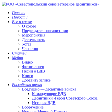
Главная
Новости
Все о союзе
О союзе
Председатель организации
Мероприятия
Деятельность
Устав
Членство
Статьи
Медиа
Видео
Фотогалерея
Песни о ВДВ
Книги
Добавить запись
Российская армия
Воздушно — десантные войска
Командующие ВДВ
Десантники -Герои Советского Союза
История ВДВ
Вооружение
История Морской Пехоты