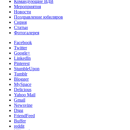
Командующие ВДВ
Мероприятия
Новости
Поздравление юбиляров
Сирия
Статьи
Фотогалерея
Facebook
Twitter
Google+
LinkedIn
Pinterest
StumbleUpon
Tumblr
Blogger
MySpace
Delicious
Yahoo Mail
Gmail
Newsvine
Digg
FriendFeed
Buffer
reddit