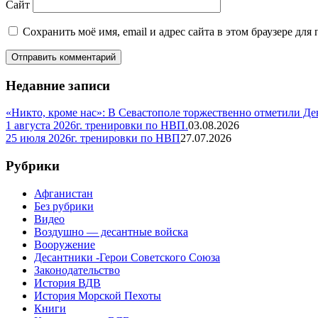
Сайт
Сохранить моё имя, email и адрес сайта в этом браузере д
Недавние записи
«Никто, кроме нас»: В Севастополе торжественно отметили Д
1 августа 2026г. тренировки по НВП.
03.08.2026
25 июля 2026г. тренировки по НВП
27.07.2026
Рубрики
Афганистан
Без рубрики
Видео
Воздушно — десантные войска
Вооружение
Десантники -Герои Советского Союза
Законодательство
История ВДВ
История Морской Пехоты
Книги