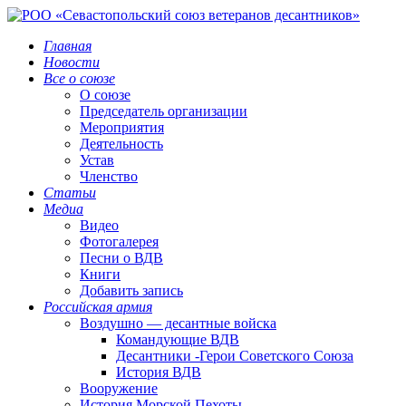
Главная
Новости
Все о союзе
О союзе
Председатель организации
Мероприятия
Деятельность
Устав
Членство
Статьи
Медиа
Видео
Фотогалерея
Песни о ВДВ
Книги
Добавить запись
Российская армия
Воздушно — десантные войска
Командующие ВДВ
Десантники -Герои Советского Союза
История ВДВ
Вооружение
История Морской Пехоты