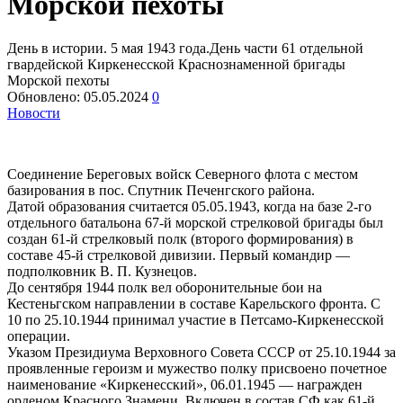
Морской пехоты
День в истории. 5 мая 1943 года.День части 61 отдельной
гвардейской Киркенесской Краснознаменной бригады
Морской пехоты
Обновлено:
05.05.2024
0
Новости
Соединение Береговых войск Северного флота с местом
базирования в пос. Спутник Печенгского района.
Датой образования считается 05.05.1943, когда на базе 2‑го
отдельного батальона 67‑й морской стрелковой бригады был
создан 61‑й стрелковый полк (второго формирования) в
составе 45‑й стрелковой дивизии. Первый командир —
подполковник В. П. Кузнецов.
До сентября 1944 полк вел оборонительные бои на
Кестеньгском направлении в составе Карельского фронта. С
10 по 25.10.1944 принимал участие в Петсамо‑Киркенесской
операции.
Указом Президиума Верховного Совета СССР от 25.10.1944 за
проявленные героизм и мужество полку присвоено почетное
наименование «Киркенесский», 06.01.1945 — награжден
орденом Красного Знамени. Включен в состав СФ как 61‑й