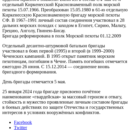
отдельный Киркенесский Краснознаменный полк морской
пехоты 15.07.1966. Преобразован 15.05.1980 в 61‑ю отдельную
Киркенесскую Краснознаменную бригаду морской пехоты
СФ. В 1967–1991 личный состав соединения участвовал в 28
дальних морских походах с заходом в Египет, Сирию, Мальту,
Грецию, Анголу, Гвинею‑Бисау.
Бригада реформирована в полк Морской пехоты 01.12.2009
Отдельный десантно-штурмовой батальон бригады
участвовал в боях первой (1995) и второй (в 1999–2000)
Чеченских кампаний. В 1995 открыт памятник морским
пехотинцам, погибшим в Чечне. Память погибших отмечается
ежегодно 26 июня. С 15.12.2014 — соединение вновь
бригадного формирования.
День бригады отмечается 5 мая.
25 января 2024 года бригаде присвоено почётное
наименование «гвардейская» за массовый героизм и отвагу,
стойкость и мужество проявленные личным составом бригады
в боевых действиях по защите Отечества и государственных
интересов в условиях вооружённых конфликтов.
Facebook
Twitter