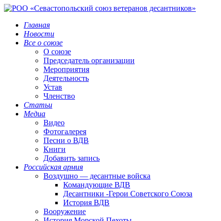
Главная
Новости
Все о союзе
О союзе
Председатель организации
Мероприятия
Деятельность
Устав
Членство
Статьи
Медиа
Видео
Фотогалерея
Песни о ВДВ
Книги
Добавить запись
Российская армия
Воздушно — десантные войска
Командующие ВДВ
Десантники -Герои Советского Союза
История ВДВ
Вооружение
История Морской Пехоты