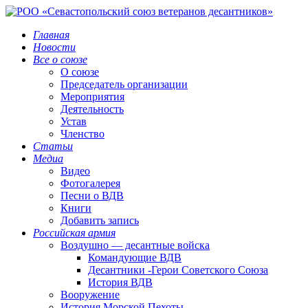
Главная
Новости
Все о союзе
О союзе
Председатель организации
Мероприятия
Деятельность
Устав
Членство
Статьи
Медиа
Видео
Фотогалерея
Песни о ВДВ
Книги
Добавить запись
Российская армия
Воздушно — десантные войска
Командующие ВДВ
Десантники -Герои Советского Союза
История ВДВ
Вооружение
История Морской Пехоты