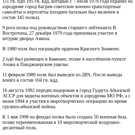
111 гв. пдп 105 гв. вдд, который с 7 июля 1979 года охранял на
аэродроме город Баграм советские военно-транспортные
самолёты и вертолёты (позднее батальон был включен в
состав 345 полка).
9 рота полка под руководством старшего лейтенанта В.
Востротина, 27 декабря 1979 года принимала участие в
штурме дворца Амина.
В 1980 полк был награждён орденом Красного Знамени.
2 пдб был размещен в Бамиане, позже в населённом пункте
Анава в Панджшерском ущелье.
11 февраля 1989 полк был выведен из ДРА. После вывода
вошёл в состав 104 гв. вдд.
16 августа 1992 передислоцирован в город Гудаута Абхазской
АССР для защиты военных объектов и аэродрома МО РФ, а с
июня 1994 и участия в миротворческих операциях во время
грузино-абхазской войны.
К 1 мая 1998 на фондах полка была создана 50 военная база,
позже переименованная в 10 миротворческий воздушно-
десантный полк.