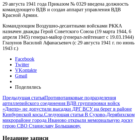
29 августа 1941 года Приказом № 0329 введена должность
командующего ВДВ и создан аппарат управления ВДВ
Красной Армии.
Командующим Воздушно-десантными войсками РККА
назначен дважды Герой Советского Союза (19 марта 1944, 6
апреля 1945) генерал-майор (генерал-лейтенант с 19.03.1944)
Глазунов Василий Афанасьевич (с 29 августа 1941 г. по июнь
1943 г.)
Facebook
Twitter
VKontakte
Gmail
Поделились
Предыдущая статья
Противотанковые подразделения
артиллерийского соединения ВДВ группировки войск
«Днепр» не допустили высадки ДРГ ВСУ на берег в районе
Кинбурнской косы.
Следующая статья
В Сухово-Дерябихском
микрорайоне города Иваново открыли мемориальную доску
герою СВО Станиславу Большакову.
Недавние записи