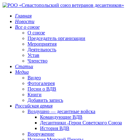
Главная
Новости
Все о союзе
О союзе
Председатель организации
Мероприятия
Деятельность
Устав
Членство
Статьи
Медиа
Видео
Фотогалерея
Песни о ВДВ
Книги
Добавить запись
Российская армия
Воздушно — десантные войска
Командующие ВДВ
Десантники -Герои Советского Союза
История ВДВ
Вооружение
История Морской Пехоты