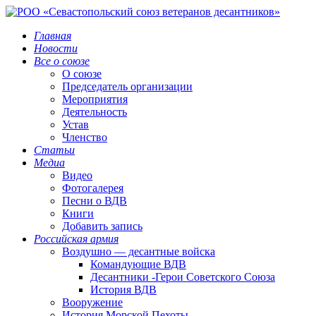
Главная
Новости
Все о союзе
О союзе
Председатель организации
Мероприятия
Деятельность
Устав
Членство
Статьи
Медиа
Видео
Фотогалерея
Песни о ВДВ
Книги
Добавить запись
Российская армия
Воздушно — десантные войска
Командующие ВДВ
Десантники -Герои Советского Союза
История ВДВ
Вооружение
История Морской Пехоты