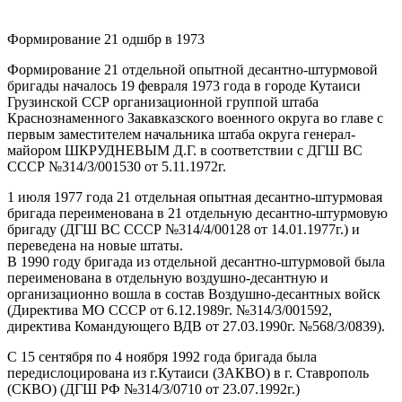
Формирование 21 одшбр в 1973
Формирование 21 отдельной опытной десантно-штурмовой
бригады началось 19 февраля 1973 года в городе Кутаиси
Грузинской ССР организационной группой штаба
Краснознаменного Закавказского военного округа во главе с
первым заместителем начальника штаба округа генерал-
майором ШКРУДНЕВЫМ Д.Г. в соответствии с ДГШ ВС
СССР №314/3/001530 от 5.11.1972г.
1 июля 1977 года 21 отдельная опытная десантно-штурмовая
бригада переименована в 21 отдельную десантно-штурмовую
бригаду (ДГШ ВС СССР №314/4/00128 от 14.01.1977г.) и
переведена на новые штаты.
В 1990 году бригада из отдельной десантно-штурмовой была
переименована в отдельную воздушно-десантную и
организационно вошла в состав Воздушно-десантных войск
(Директива МО СССР от 6.12.1989г. №314/3/001592,
директива Командующего ВДВ от 27.03.1990г. №568/3/0839).
С 15 сентября по 4 ноября 1992 года бригада была
передислоцирована из г.Кутаиси (ЗАКВО) в г. Ставрополь
(СКВО) (ДГШ РФ №314/3/0710 от 23.07.1992г.)