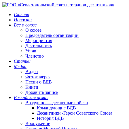
Главная
Новости
Все о союзе
О союзе
Председатель организации
Мероприятия
Деятельность
Устав
Членство
Статьи
Медиа
Видео
Фотогалерея
Песни о ВДВ
Книги
Добавить запись
Российская армия
Воздушно — десантные войска
Командующие ВДВ
Десантники -Герои Советского Союза
История ВДВ
Вооружение
История Морской Пехоты