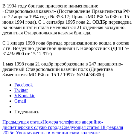
В 1994 году бригаде присвоено наименование
«Ставропольская казачья» (Постановление Правительства РФ
от 22 апреля 1994 года № 353-17; Приказ МО РФ № 036 от 15
июня 1994 года). С 1 сентября 1995 года 21 ОВДБр переведена
на новый штат и стала именоваться 21 отдельная воздушно-
десантная Ставропольская казачья бригада.
С 1 января 1998 года бригада организационно вошла в состав
7 гв. Воздушно-десантной дивизии г. Новороссийск (ДГШ №
314/3/0800 от 15.12.97г.)
1 мая 1998 года 21 овдбр преобразована в 247 парашютно-
десантный Ставропольский казачий полк (Директива
Заместителя МО РФ от 15.12.1997г. №314/3/0800).
Facebook
Twitter
VKontakte
Gmail
Поделились
Предыдущая статья
Номера телефонов аварийно-
диспетчерских служб города
Следующая статья
18 февраля
2025г. Урок мужества в медицинском колледже