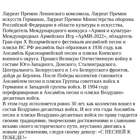
Лауреат Премии Ленинского комсомола, Лауреат Премии
искусств Германии, Лауреат Премии Министерства обороны
Российской Федерации в области культуры и искусства,
Победитель Международного конкурса «Армия и культура»
Международных Армейских Игр «АрМИ-2022», обладатель
Гран-при X Всеармейского фестиваля ансамблей песни и
пляски ВС РФ ансамбль был образован в 1936 году, как
Ансамбль Красноармейской песни и пляски Киевского
военного округа. Прошел Великую Отечественную войну в
составе Юго-Западного, Донского, Сталинградского,
Центрального, Белорусского и 1-го Белорусского фронтов,
дойдя до Берлина. После Победы коллектив становится
Ансамблем песни и пляски Группы советских войск в
Германии и Западной группы войск. В 1994 году
переформирован в Ансамбль песни и пляски Воздушно-
десантных войск.
В этом году исполняется ровно 30 лет, как коллектив вошел в
состав Воздушно-десантных войск. И все эти годы Ансамбль
песни и пляски Воздушно-десантных войск по праву гордится
своими традициями, творческими достижениями и славными
вехами своего исторического пути, неустанно двигаясь к
новым достижениям, следуя своему девизу: «С ПЕСНЕЙ К
ПОБЕДЕ!»