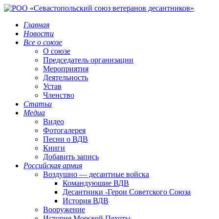
Главная
Новости
Все о союзе
О союзе
Председатель организации
Мероприятия
Деятельность
Устав
Членство
Статьи
Медиа
Видео
Фотогалерея
Песни о ВДВ
Книги
Добавить запись
Российская армия
Воздушно — десантные войска
Командующие ВДВ
Десантники -Герои Советского Союза
История ВДВ
Вооружение
История Морской Пехоты