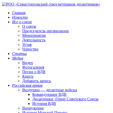
Главная
Новости
Все о союзе
О союзе
Председатель организации
Мероприятия
Деятельность
Устав
Членство
Статьи
Медиа
Видео
Фотогалерея
Песни о ВДВ
Книги
Добавить запись
Российская армия
Воздушно — десантные войска
Командующие ВДВ
Десантники -Герои Советского Союза
История ВДВ
Вооружение
История Морской Пехоты