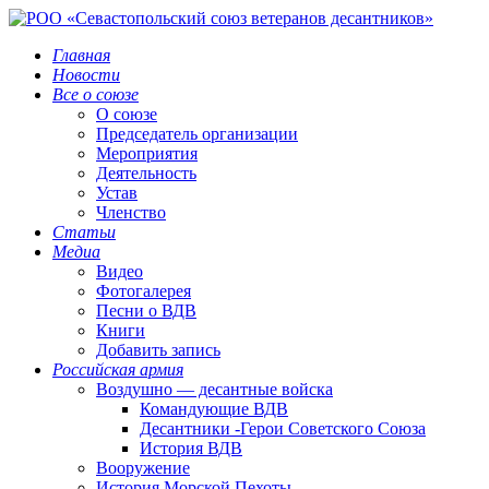
Главная
Новости
Все о союзе
О союзе
Председатель организации
Мероприятия
Деятельность
Устав
Членство
Статьи
Медиа
Видео
Фотогалерея
Песни о ВДВ
Книги
Добавить запись
Российская армия
Воздушно — десантные войска
Командующие ВДВ
Десантники -Герои Советского Союза
История ВДВ
Вооружение
История Морской Пехоты