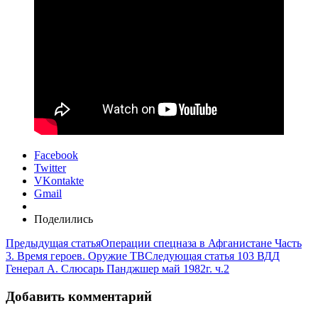
Facebook
Twitter
VKontakte
Gmail
Поделились
Предыдущая статья
Операции спецназа в Афганистане Часть
3. Время героев. Оружие ТВ
Следующая статья
103 ВДД
Генерал А. Слюсарь Панджшер май 1982г. ч.2
Добавить комментарий