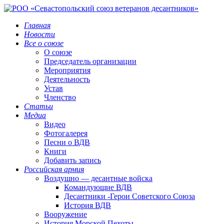
Главная
Новости
Все о союзе
О союзе
Председатель организации
Мероприятия
Деятельность
Устав
Членство
Статьи
Медиа
Видео
Фотогалерея
Песни о ВДВ
Книги
Добавить запись
Российская армия
Воздушно — десантные войска
Командующие ВДВ
Десантники -Герои Советского Союза
История ВДВ
Вооружение
История Морской Пехоты