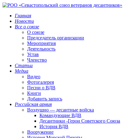
Главная
Новости
Все о союзе
О союзе
Председатель организации
Мероприятия
Деятельность
Устав
Членство
Статьи
Медиа
Видео
Фотогалерея
Песни о ВДВ
Книги
Добавить запись
Российская армия
Воздушно — десантные войска
Командующие ВДВ
Десантники -Герои Советского Союза
История ВДВ
Вооружение
История Морской Пехоты