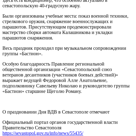
здесь есть кондиционер, что особенно актуально в
севастопольскую 40-градусную жару.
Были организованы учебные места: показ военной техники,
стрелкового оружия, снаряжение военнослужащих и
парашютов. Присутствующим продемонстрировали
мастерство сборки автомата Калашникова и укладки
парашютов снаряжения.
Весь праздник проходил при музыкальном сопровождении
группы «Бастион».
Особую благодарность Правление региональной
общественной организации «Севастопольский союз
ветеранов десантников (участников боевых действий)»
выражает ведущей Федоровой Алле Анатольевне,
подполковнику Савельеву Николаю и руководителю группы
«Бастион» старшине Щеголю Роману.
О праздновании Дня ВДВ в Севастополе отмечают
Официальный портал органов государственной власти
Правительство Севастополя
https://sevastopol.gov.ru/info/news/55435/