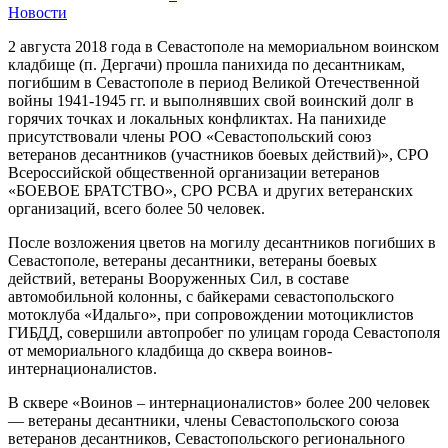
Новости
2 августа 2018 года в Севастополе на мемориальном воинском
кладбище (п. Дергачи) прошла панихида по десантникам,
погибшим в Севастополе в период Великой Отечественной
войны 1941-1945 гг. и выполнявших свой воинский долг в
горячих точках и локальных конфликтах. На панихиде
присутствовали члены РОО «Севастопольский союз
ветеранов десантников (участников боевых действий)», СРО
Всероссийской общественной организации ветеранов
«БОЕВОЕ БРАТСТВО», СРО РСВА и других ветеранских
организаций, всего более 50 человек.
После возложения цветов на могилу десантников погибших в
Севастополе, ветераны десантники, ветераны боевых
действий, ветераны Вооруженных Сил, в составе
автомобильной колонны, с байкерами севастопольского
мотоклуба «Идальго», при сопровождении мотоциклистов
ГИБДД, совершили автопробег по улицам города Севастополя
от мемориального кладбища до сквера воинов-
интернационалистов.
В сквере «Воинов – интернационалистов» более 200 человек
— ветераны десантники, члены Севастопольского союза
ветеранов десантников, Севастопольского регионального