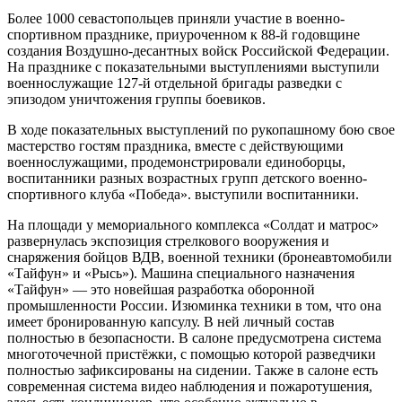
Более 1000 севастопольцев приняли участие в военно-
спортивном празднике, приуроченном к 88-й годовщине
создания Воздушно-десантных войск Российской Федерации.
На празднике с показательными выступлениями выступили
военнослужащие 127-й отдельной бригады разведки с
эпизодом уничтожения группы боевиков.
В ходе показательных выступлений по рукопашному бою свое
мастерство гостям праздника, вместе с действующими
военнослужащими, продемонстрировали единоборцы,
воспитанники разных возрастных групп детского военно-
спортивного клуба «Победа». выступили воспитанники.
На площади у мемориального комплекса «Солдат и матрос»
развернулась экспозиция стрелкового вооружения и
снаряжения бойцов ВДВ, военной техники (бронеавтомобили
«Тайфун» и «Рысь»). Машина специального назначения
«Тайфун» — это новейшая разработка оборонной
промышленности России. Изюминка техники в том, что она
имеет бронированную капсулу. В ней личный состав
полностью в безопасности. В салоне предусмотрена система
многоточечной пристёжки, с помощью которой разведчики
полностью зафиксированы на сидении. Также в салоне есть
современная система видео наблюдения и пожаротушения,