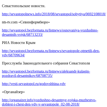
Севастопольские новости.
http://sevastopolnews.info/2018/08/sevastopol/sobytiya/0692108018/
nts-tv.com «Севинформбюро»
http://sevastopol.bezformata.ru/listnews/osnovaniya-vozdushno-
desantnih-vojsk/68713233/
РИА Новости Крым
http://sevastopol.bezformata.ru/listnews/sevastopole-otmetili-den-
vdv/68709634/
Пресслужба Законодательного собрания Севастополя
http://sevastopol.bezformata.ru/listnews/aleksandr-kulagin-
pozdravil-desantnikov/68708735/
http://vesti-sevastopol.ru/godovshhina-vdv
«Органайзер»
http://organaizer.info/vozdushno-desantnye-vojska-muzhestvo-
doblest-i-chest-den-vdv-v-sevastopole_02-08-2018/