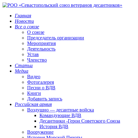
Главная
Новости
Все о союзе
О союзе
Председатель организации
Мероприятия
Деятельность
Устав
Членство
Статьи
Медиа
Видео
Фотогалерея
Песни о ВДВ
Книги
Добавить запись
Российская армия
Воздушно — десантные войска
Командующие ВДВ
Десантники -Герои Советского Союза
История ВДВ
Вооружение
История Морской Пехоты