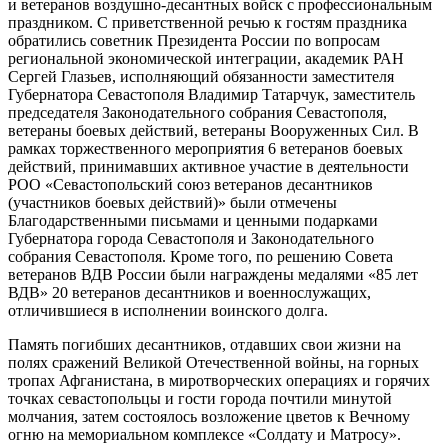
и ветеранов воздушно-десантных войск с профессиональным
праздником. С приветственной речью к гостям праздника
обратились советник Президента России по вопросам
региональной экономической интеграции, академик РАН
Сергей Глазьев, исполняющий обязанности заместителя
Губернатора Севастополя Владимир Татарчук, заместитель
председателя Законодательного собрания Севастополя,
ветераны боевых действий, ветераны Вооруженных Сил. В
рамках торжественного мероприятия 6 ветеранов боевых
действий, принимавших активное участие в деятельности
РОО «Севастопольский союз ветеранов десантников
(участников боевых действий)» были отмечены
Благодарственными письмами и ценными подарками
Губернатора города Севастополя и Законодательного
собрания Севастополя. Кроме того, по решению Совета
ветеранов ВДВ России были награждены медалями «85 лет
ВДВ» 20 ветеранов десантников и военнослужащих,
отличившиеся в исполнении воинского долга.
Память погибших десантников, отдавших свои жизни на
полях сражений Великой Отечественной войны, на горных
тропах Афганистана, в миротворческих операциях и горячих
точках севастопольцы и гости города почтили минутой
молчания, затем состоялось возложение цветов к Вечному
огню на мемориальном комплексе «Солдату и Матросу».