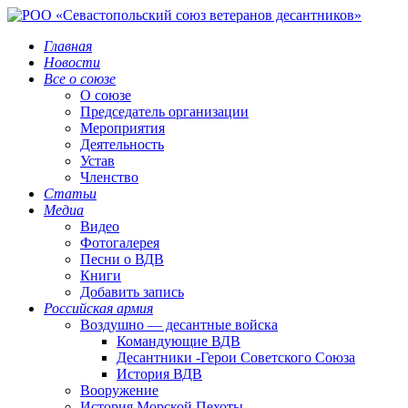
Главная
Новости
Все о союзе
О союзе
Председатель организации
Мероприятия
Деятельность
Устав
Членство
Статьи
Медиа
Видео
Фотогалерея
Песни о ВДВ
Книги
Добавить запись
Российская армия
Воздушно — десантные войска
Командующие ВДВ
Десантники -Герои Советского Союза
История ВДВ
Вооружение
История Морской Пехоты