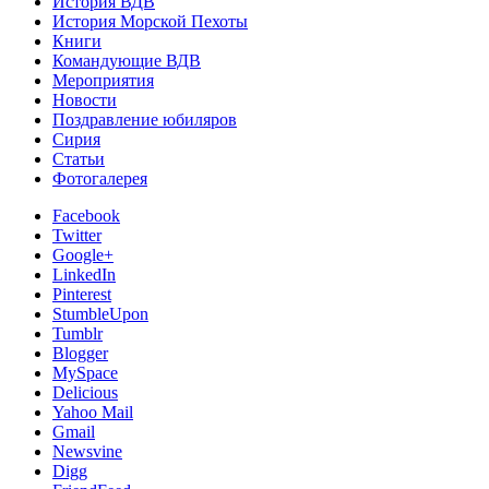
История ВДВ
История Морской Пехоты
Книги
Командующие ВДВ
Мероприятия
Новости
Поздравление юбиляров
Сирия
Статьи
Фотогалерея
Facebook
Twitter
Google+
LinkedIn
Pinterest
StumbleUpon
Tumblr
Blogger
MySpace
Delicious
Yahoo Mail
Gmail
Newsvine
Digg