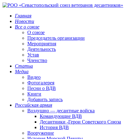
Главная
Новости
Все о союзе
О союзе
Председатель организации
Мероприятия
Деятельность
Устав
Членство
Статьи
Медиа
Видео
Фотогалерея
Песни о ВДВ
Книги
Добавить запись
Российская армия
Воздушно — десантные войска
Командующие ВДВ
Десантники -Герои Советского Союза
История ВДВ
Вооружение
История Морской Пехоты