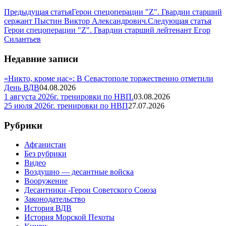
Предыдущая статья
Герои спецоперации "Z". Гвардии старший
сержант Пыстин Виктор Александрович.
Следующая статья
Герои спецоперации "Z". Гвардии старший лейтенант Егор
Силантьев
Недавние записи
«Никто, кроме нас»: В Севастополе торжественно отметили
День ВДВ
04.08.2026
1 августа 2026г. тренировки по НВП.
03.08.2026
25 июля 2026г. тренировки по НВП
27.07.2026
Рубрики
Афганистан
Без рубрики
Видео
Воздушно — десантные войска
Вооружение
Десантники -Герои Советского Союза
Законодательство
История ВДВ
История Морской Пехоты