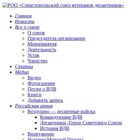
Главная
Новости
Все о союзе
О союзе
Председатель организации
Мероприятия
Деятельность
Устав
Членство
Статьи
Медиа
Видео
Фотогалерея
Песни о ВДВ
Книги
Добавить запись
Российская армия
Воздушно — десантные войска
Командующие ВДВ
Десантники -Герои Советского Союза
История ВДВ
Вооружение
История Морской Пехоты