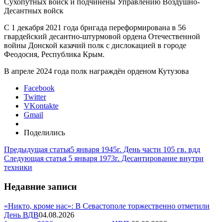
Сухопутных войск и подчинены Управлению Воздушно-
Десантных войск
С 1 декабря 2021 года бригада переформирована в 56
гвардейский десантно-штурмовой ордена Отечественной
войны Донской казачий полк с дислокацией в городе
Феодосия, Республика Крым.
В апреле 2024 года полк награждён орденом Кутузова
Facebook
Twitter
VKontakte
Gmail
Поделились
Предыдущая статья
5 января 1945г. День части 105 гв. вдд
Следующая статья
5 января 1973г. Десантирование внутри
техники
Недавние записи
«Никто, кроме нас»: В Севастополе торжественно отметили
День ВДВ
04.08.2026