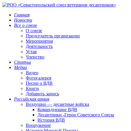
Главная
Новости
Все о союзе
О союзе
Председатель организации
Мероприятия
Деятельность
Устав
Членство
Статьи
Медиа
Видео
Фотогалерея
Песни о ВДВ
Книги
Добавить запись
Российская армия
Воздушно — десантные войска
Командующие ВДВ
Десантники -Герои Советского Союза
История ВДВ
Вооружение
История Морской Пехоты