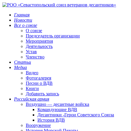
Главная
Новости
Все о союзе
О союзе
Председатель организации
Мероприятия
Деятельность
Устав
Членство
Статьи
Медиа
Видео
Фотогалерея
Песни о ВДВ
Книги
Добавить запись
Российская армия
Воздушно — десантные войска
Командующие ВДВ
Десантники -Герои Советского Союза
История ВДВ
Вооружение
История Морской Пехоты