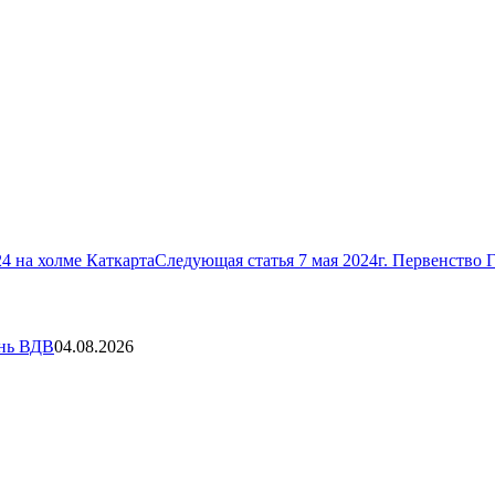
4 на холме Каткарта
Следующая статья
7 мая 2024г. Первенство
ень ВДВ
04.08.2026