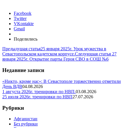
Facebook
Twitter
VKontakte
Gmail
Поделились
Предыдущая статья
25 января 2025г. Урок мужества в
Севастопольском кадетском корпусе.
Следующая статья
27
января 2025г. Открытие парты Героя СВО в СОШ №6
Недавние записи
«Никто, кроме нас»: В Севастополе торжественно отметили
День ВДВ
04.08.2026
1 августа 2026г. тренировки по НВП.
03.08.2026
25 июля 2026г. тренировки по НВП
27.07.2026
Рубрики
Афганистан
Без рубрики