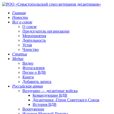
Главная
Новости
Все о союзе
О союзе
Председатель организации
Мероприятия
Деятельность
Устав
Членство
Статьи
Медиа
Видео
Фотогалерея
Песни о ВДВ
Книги
Добавить запись
Российская армия
Воздушно — десантные войска
Командующие ВДВ
Десантники -Герои Советского Союза
История ВДВ
Вооружение
История Морской Пехоты