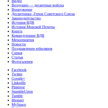
Видео
Воздушно — десантные войска
Вооружение
Десантники -Герои Советского Союза
Законодательство
История ВДВ
История Морской Пехоты
Книги
Командующие ВДВ
Мероприятия
Новости
Поздравление юбиляров
Сирия
Статьи
Фотогалерея
Facebook
Twitter
Google+
LinkedIn
Pinterest
StumbleUpon
Tumblr
Blogger
MySpace