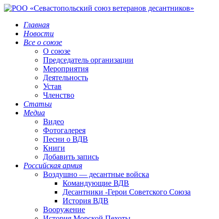
Главная
Новости
Все о союзе
О союзе
Председатель организации
Мероприятия
Деятельность
Устав
Членство
Статьи
Медиа
Видео
Фотогалерея
Песни о ВДВ
Книги
Добавить запись
Российская армия
Воздушно — десантные войска
Командующие ВДВ
Десантники -Герои Советского Союза
История ВДВ
Вооружение
История Морской Пехоты