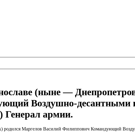
еринославе (ныне — Днепропетр
ющий Воздушно-десантными во
) Генерал армии.
овск) родился Маргелов Василий Филиппович Командующий Возду