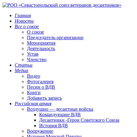
Главная
Новости
Все о союзе
О союзе
Председатель организации
Мероприятия
Деятельность
Устав
Членство
Статьи
Медиа
Видео
Фотогалерея
Песни о ВДВ
Книги
Добавить запись
Российская армия
Воздушно — десантные войска
Командующие ВДВ
Десантники -Герои Советского Союза
История ВДВ
Вооружение
История Морской Пехоты