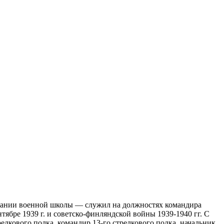
нчании военной школы — служил на должностях командира
тябре 1939 г. и советско-финляндской войны 1939-1940 гг. С
лкового полка, командир 13-го стрелкового полка, начальник