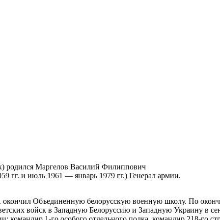
вск) родился Маргелов Василий Филиппович
гг. и июль 1961 — январь 1979 гг.) Генерал армии.
1 г. окончил Объединенную белорусскую военную школу. По око
оветских войск в Западную Белоруссию и Западную Украину в сен
командир 1-го особого отдельного полка, командир 218-го стре