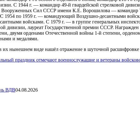
изии. С 1944 г. — командир 49-й гвардейской стрелковой дивизии
ба Вооруженных Сил СССР имени К.Е. Ворошилова — командир 76
 С 1954 по 1959 г. — командующий Воздушно-десантными войска
есантными войсками. С 1979 г. — в группе генеральных инспек
вой дивизии, лауреат Государственной премии СССР. Награжден
ени, двумя орденами Отечественной войны 1-й степени, ордено
енами и медалями.
в их нынешнем виде нашёл отражение в шуточной расшифровке
нальный праздник отмечают военнослужащие и ветераны войско
ень ВДВ
04.08.2026