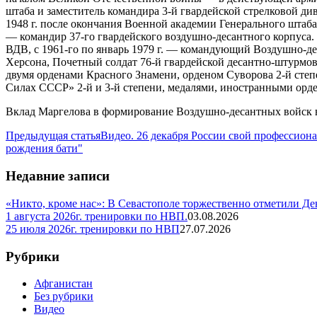
штаба и заместитель командира 3-й гвардейской стрелковой див
1948 г. после окончания Военной академии Генерального шта
— командир 37-го гвардейского воздушно-десантного корпуса.
ВДВ, с 1961-го по январь 1979 г. — командующий Воздушно-д
Херсона, Почетный солдат 76-й гвардейской десантно-штурмо
двумя орденами Красного Знамени, орденом Суворова 2-й степ
Силах СССР» 2-й и 3-й степени, медалями, иностранными орд
Вклад Маргелова в формирование Воздушно-десантных войск 
Предыдущая статья
Видео. 26 декабря России свой профессио
рождения бати"
Недавние записи
«Никто, кроме нас»: В Севастополе торжественно отметили Д
1 августа 2026г. тренировки по НВП.
03.08.2026
25 июля 2026г. тренировки по НВП
27.07.2026
Рубрики
Афганистан
Без рубрики
Видео