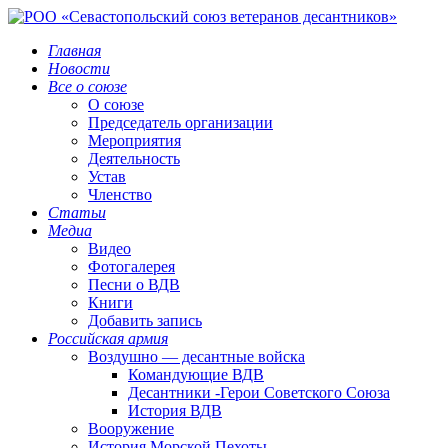
Главная
Новости
Все о союзе
О союзе
Председатель организации
Мероприятия
Деятельность
Устав
Членство
Статьи
Медиа
Видео
Фотогалерея
Песни о ВДВ
Книги
Добавить запись
Российская армия
Воздушно — десантные войска
Командующие ВДВ
Десантники -Герои Советского Союза
История ВДВ
Вооружение
История Морской Пехоты