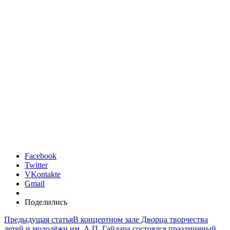
Facebook
Twitter
VKontakte
Gmail
Поделились
Предыдущая статья
В концертном зале Дворца творчества
детей и молодёжи им. А.П. Гайдара состоялся праздничный