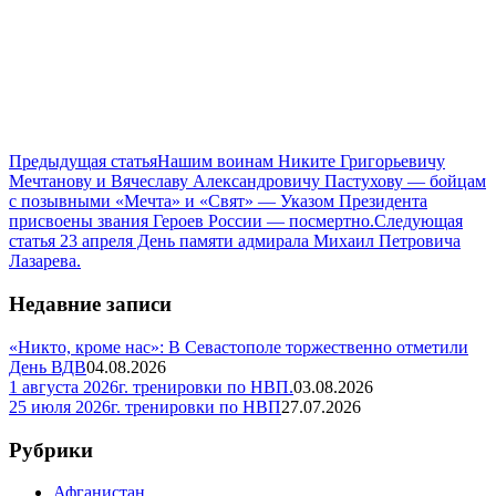
Предыдущая статья
Нашим воинам Никите Григорьевичу
Мечтанову и Вячеславу Александровичу Пастухову — бойцам
с позывными «Мечта» и «Свят» — Указом Президента
присвоены звания Героев России — посмертно.
Следующая
статья
23 апреля День памяти адмирала Михаил Петровича
Лазарева.
Недавние записи
«Никто, кроме нас»: В Севастополе торжественно отметили
День ВДВ
04.08.2026
1 августа 2026г. тренировки по НВП.
03.08.2026
25 июля 2026г. тренировки по НВП
27.07.2026
Рубрики
Афганистан