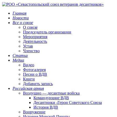
Главная
Новости
Все о союзе
О союзе
Председатель организации
Мероприятия
Деятельность
Устав
Членство
Статьи
Медиа
Видео
Фотогалерея
Песни о ВДВ
Книги
Добавить запись
Российская армия
Воздушно — десантные войска
Командующие ВДВ
Десантники -Герои Советского Союза
История ВДВ
Вооружение
История Морской Пехоты