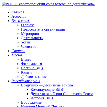
Главная
Новости
Все о союзе
О союзе
Председатель организации
Мероприятия
Деятельность
Устав
Членство
Статьи
Медиа
Видео
Фотогалерея
Песни о ВДВ
Книги
Добавить запись
Российская армия
Воздушно — десантные войска
Командующие ВДВ
Десантники -Герои Советского Союза
История ВДВ
Вооружение
История Морской Пехоты