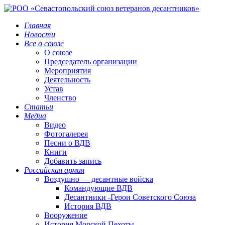
Главная
Новости
Все о союзе
О союзе
Председатель организации
Мероприятия
Деятельность
Устав
Членство
Статьи
Медиа
Видео
Фотогалерея
Песни о ВДВ
Книги
Добавить запись
Российская армия
Воздушно — десантные войска
Командующие ВДВ
Десантники -Герои Советского Союза
История ВДВ
Вооружение
История Морской Пехоты