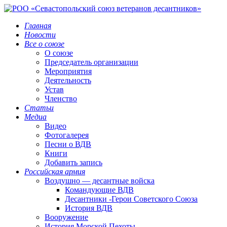
Главная
Новости
Все о союзе
О союзе
Председатель организации
Мероприятия
Деятельность
Устав
Членство
Статьи
Медиа
Видео
Фотогалерея
Песни о ВДВ
Книги
Добавить запись
Российская армия
Воздушно — десантные войска
Командующие ВДВ
Десантники -Герои Советского Союза
История ВДВ
Вооружение
История Морской Пехоты