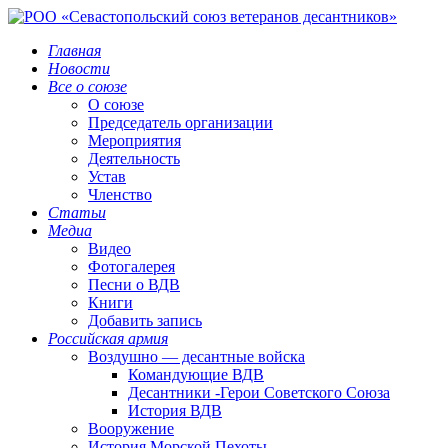
Главная
Новости
Все о союзе
О союзе
Председатель организации
Мероприятия
Деятельность
Устав
Членство
Статьи
Медиа
Видео
Фотогалерея
Песни о ВДВ
Книги
Добавить запись
Российская армия
Воздушно — десантные войска
Командующие ВДВ
Десантники -Герои Советского Союза
История ВДВ
Вооружение
История Морской Пехоты