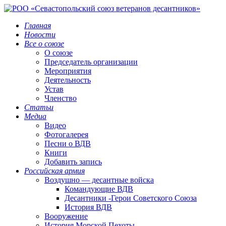
Главная
Новости
Все о союзе
О союзе
Председатель организации
Мероприятия
Деятельность
Устав
Членство
Статьи
Медиа
Видео
Фотогалерея
Песни о ВДВ
Книги
Добавить запись
Российская армия
Воздушно — десантные войска
Командующие ВДВ
Десантники -Герои Советского Союза
История ВДВ
Вооружение
История Морской Пехоты