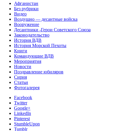
Афганистан
Без рубрики
Видео
Воздушно — десантные войска
Вооружение
Десантники -Герои Советского Союза
Законодательство
История ВДВ
История Морской Пехоты
Книги
Командующие ВДВ
Мероприятия
Новости
Поздравление юбиляров
Сирия
Статьи
Фотогалерея
Facebook
Twitter
Google+
LinkedIn
Pinterest
StumbleUpon
Tumblr