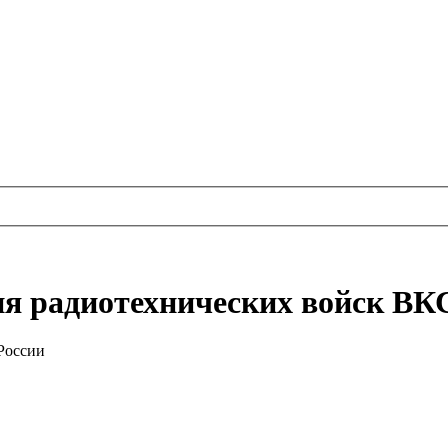
ия радиотехнических войск ВК
России