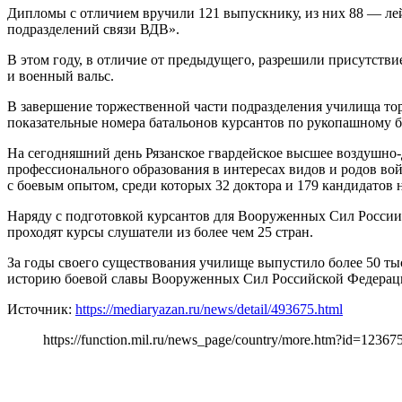
Дипломы с отличием вручили 121 выпускнику, из них 88 — ле
подразделений связи ВДВ».
В этом году, в отличие от предыдущего, разрешили присутстви
и военный вальс.
В завершение торжественной части подразделения училища тор
показательные номера батальонов курсантов по рукопашному 
На сегодняшний день Рязанское гвардейское высшее воздушно-
профессионального образования в интересах видов и родов в
с боевым опытом, среди которых 32 доктора и 179 кандидатов н
Наряду с подготовкой курсантов для Вооруженных Сил России
проходят курсы слушатели из более чем 25 стран.
За годы своего существования училище выпустило более 50 ты
историю боевой славы Вооруженных Сил Российской Федерации
Источник:
https://mediaryazan.ru/news/detail/493675.html
https://function.mil.ru/news_page/country/more.htm?id=12