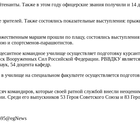
йтенанты. Также в этом году офицерские звания получили и 14
е зрителей. Также состоялись показательные выступления: прыж
жественным маршем прошли по плацу, состоялись выступления св
бою и спортсменов-парашютистов.
десантное командное училище осуществляет подготовку курсант
ойск Вооруженных Сил Российской Федерации. РВВДКУ является
аук, 54 доцента кафедр.
 в училище на специальном факультете осуществляется подгото
сяч командиров, которые своей ратной службой внесли неоцени
. Среди его выпускников 53 Героя Советского Союза и 83 Гер
367595@egNews