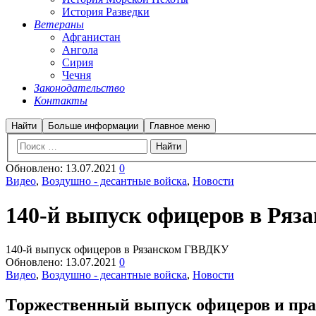
История Разведки
Ветераны
Афганистан
Ангола
Сирия
Чечня
Законодательство
Контакты
Найти
Больше информации
Главное меню
Обновлено:
13.07.2021
0
Видео
,
Воздушно - десантные войска
,
Новости
140-й выпуск офицеров в Ря
140-й выпуск офицеров в Рязанском ГВВДКУ
Обновлено:
13.07.2021
0
Видео
,
Воздушно - десантные войска
,
Новости
Торжественный выпуск офицеров и пр