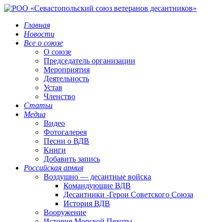
Главная
Новости
Все о союзе
О союзе
Председатель организации
Мероприятия
Деятельность
Устав
Членство
Статьи
Медиа
Видео
Фотогалерея
Песни о ВДВ
Книги
Добавить запись
Российская армия
Воздушно — десантные войска
Командующие ВДВ
Десантники -Герои Советского Союза
История ВДВ
Вооружение
История Морской Пехоты