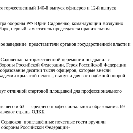
ся торжественный 140-й выпуск офицеров и 12-й выпуск
истра обороны РФ Юрий Садовенко, командующий Воздушно-
рк, первый заместитель председателя правительства
е заведение, представители органов государственной власти и
Садовенко на торжественной церемонии поздравил с
обороны Российской Федерации, Героя Российской Федерации
 образование десятки тысяч офицеров, которые внесли
академии крылатой пехоты, станут и для вас надёжной опорой
анут отличной стартовой площадкой для профессионального
ысшего и 63 — среднего профессионального образования. 69
ставляют страны ОДКБ.
 Сердюков, приглашённые почетные гости вручили
а обороны Российской Федерации».