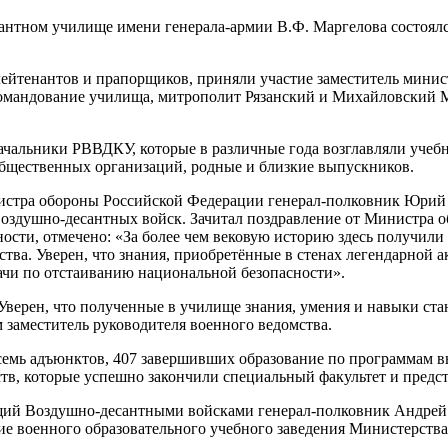
сантном училище имени генерала-армии В.Ф. Маргелова состоял
ейтенантов и прапорщиков, приняли участие заместитель мин
мандование училища, митрополит Рязанский и Михайловский Ма
чальники РВВДКУ, которые в различные года возглавляли учебно
 общественных организаций, родные и близкие выпускников.
истра обороны Российской Федерации генерал-полковник Юрий 
оздушно-десантных войск. Зачитал поздравление от Министра 
ности, отмечено: «За более чем вековую историю здесь получили
тва. Уверен, что знания, приобретённые в стенах легендарной 
ачи по отстаиванию национальной безопасности».
 Уверен, что полученные в училище знания, умения и навыки ст
 заместитель руководителя военного ведомства.
осемь адъюнктов, 407 завершивших образование по программам в
ств, которые успешно закончили специальный факультет и пред
щий Воздушно-десантными войсками генерал-полковник Андрей
ие военного образовательного учебного заведения Министерств