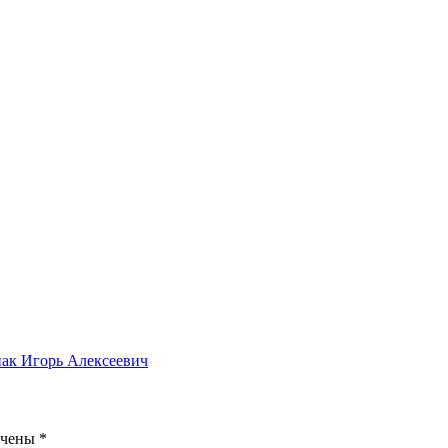
нак Игорь Алексеевич
ечены
*