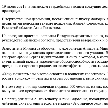
19 июня 2021 г. в Рязанском гвардейском высшем воздушно-де
прапорщиков.
В торжественной церемонии, посвященной выпуску молодых л
десантными войсками генерал-полковник Андрей Сердюков, ко
Рязанской области Анна Рослякова.
На праздник приехали ветераны Воздушно-десантных войск, на
руководство Рязанской области, представители ветеранских и
Заместитель Министра обороны – руководитель Аппарата Мин
окончанием выпускников прославленного военного училища В
генерала армии Сергея Кужугетовича Шойгу, в котором, в част
значительный вклад в укрепление обороноспособности государс
преданного служения родине, позволят эффективно решать зад
«Хочу пожелать вам быстро освоится в воинских коллективах.
роста в войсках» — отметил в своем обращении к выпускникам
В этом году училище окончили порядка 500 человек, из них в
выпускников представляют более десяти иностранных государ
На плацу училища 21 лейтенанту Юрий Садовенко, командую
лейтенантские погоны и золотые медали «За отличное окончан