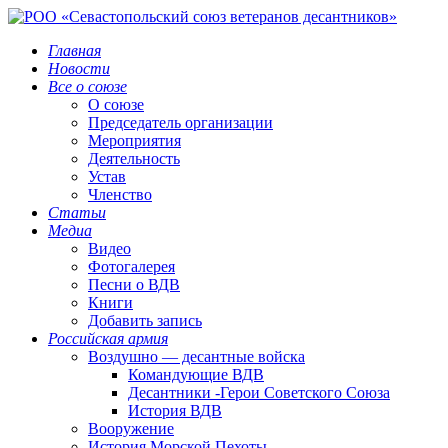
Главная
Новости
Все о союзе
О союзе
Председатель организации
Мероприятия
Деятельность
Устав
Членство
Статьи
Медиа
Видео
Фотогалерея
Песни о ВДВ
Книги
Добавить запись
Российская армия
Воздушно — десантные войска
Командующие ВДВ
Десантники -Герои Советского Союза
История ВДВ
Вооружение
История Морской Пехоты