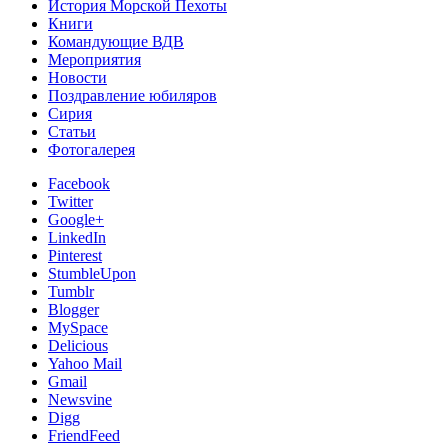
История Морской Пехоты
Книги
Командующие ВДВ
Мероприятия
Новости
Поздравление юбиляров
Сирия
Статьи
Фотогалерея
Facebook
Twitter
Google+
LinkedIn
Pinterest
StumbleUpon
Tumblr
Blogger
MySpace
Delicious
Yahoo Mail
Gmail
Newsvine
Digg
FriendFeed