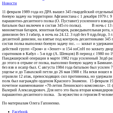
Новости
11 февраля 1989 года из ДРА вышел 345 гвардейский отдельн
боевую задачу на территории Афганистана с 1 декабря 1979 г.
парашютно-десантного полка (О. Пуставит) усиленного взводом
батальон был включен в состав 345-го полка). В ночь с 13 на
минометная батарея, зенитная батарея, разведывательная рота
дивизион без 3 габатр, в ночь на 24.12. 3 пдб без 9 пдр,6пдр
десантной дивизии, на взятые под контроль десантниками 34
состав полка выполнял боевую задачу по:. — захват и удержа
действий групп «Гром» и «Зенит» и 154 ооСпН по захвату двор
соратников в Кабул – 5-я пдр (А. Шевцов) В период с 1980 по 
Панджшерской операции в марте 1982 года усиленный 3пдб ра
до этого в отрыве от полка, выполнял боевую задачу в Бамиане
без взв и исапр был. С августа 1984 года батальон был усиле
ущелье и до Тавахской петли до 26 мая 1988 г. На веки вошел
отразили 12 атак, превосходящих сил противника, но удержали
полк был награждён орденом Красного Знамени. 15 февраля 1
почетное наименование «70-летия Ленинского комсомола». 11 
Валерий Александрович. Для него это была вторая командировк
парашютно-десантного полка. За мужество и героизм 8 челове
По материалам Олега Гапоненко.
Facebook