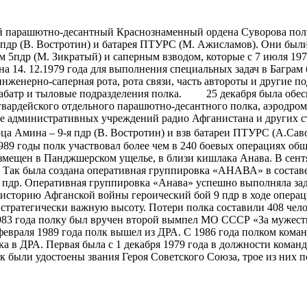
ый парашютно-десантный Краснознаменный ордена Суворова пол
 9 пдр (В. Востротин) и батарея ПТУРС (М. Ажисламов). Они был
 5пдр (М. Зикратый) и саперным взводом, которые с 7 июля 197
 14. 12.1979 года для выполнения специальных задач в Баграм б
, инженерно-саперная рота, рота связи, часть автороты и друг
, 3 габатр и тыловые подразделения полка. 25 декабря была обе
5 гвардейского отдельного парашютно-десантного полка, аэрод
ние административных учреждений радио Афганистана и других ст
ца Амина – 9-я пдр (В. Востротин) и взв батареи ПТУРС (А.Сав
1989 годы полк участвовал более чем в 240 боевых операциях об
змещен в Панджшерском ущелье, в близи кишлака Анава. В сент
. Так была создана оперативная группировка «АНАВА» в составе 
н 7 пдр. Оперативная группировка «Анава» успешно выполняла за
 в историю Афганской войны героический бой 9 пдр в ходе опера
 стратегически важную высоту. Потери полка составили 408 чел
983 года полку был вручен второй вымпел МО СССР «За мужеств
февраля 1989 года полк вышел из ДРА. С 1986 года полком ком
а в ДРА. Первая была с 1 декабря 1979 года в должности коман
к были удостоены звания Героя Советского Союза, трое из них 