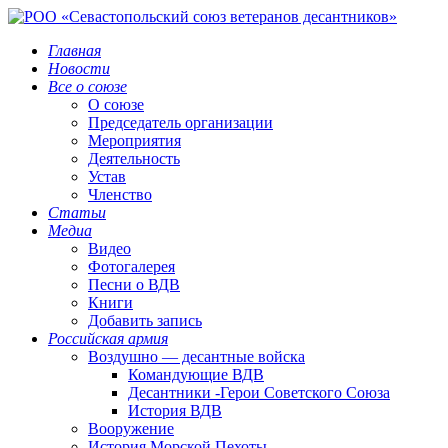
Главная
Новости
Все о союзе
О союзе
Председатель организации
Мероприятия
Деятельность
Устав
Членство
Статьи
Медиа
Видео
Фотогалерея
Песни о ВДВ
Книги
Добавить запись
Российская армия
Воздушно — десантные войска
Командующие ВДВ
Десантники -Герои Советского Союза
История ВДВ
Вооружение
История Морской Пехоты