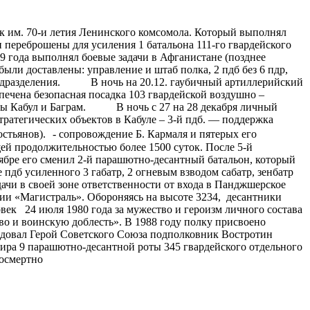
к им. 70-и летия Ленинского комсомола. Который выполнял
и переброшены для усиления 1 батальона 111-го гвардейского
9 года выполнял боевые задачи в Афганистане (позднее
ыли доставлены: управление и штаб полка, 2 пдб без 6 пдр,
ие подразделения. В ночь на 20.12. гаубичный артиллерийский
спечена безопасная посадка 103 гвардейской воздушно –
ромы Кабул и Баграм. В ночь с 27 на 28 декабря личный
ратегических объектов в Кабуле – 3-й пдб. — поддержка
остьянов). - сопровождение Б. Кармаля и пятерых его
щей продолжительностью более 1500 суток. После 5-й
ябре его сменил 2-й парашютно-десантный батальон, который
пдб усиленного 3 габатр, 2 огневым взводом сабатр, зенбатр
дачи в своей зоне ответственности от входа в Панджшерское
ции «Магистраль». Обороняясь на высоте 3234, десантники
овек 24 июля 1980 года за мужество и героизм личного состава
о и воинскую доблесть». В 1988 году полку присвоено
андовал Герой Советского Союза подполковник Востротин
дира 9 парашютно-десантной роты 345 гвардейского отдельного
посмертно