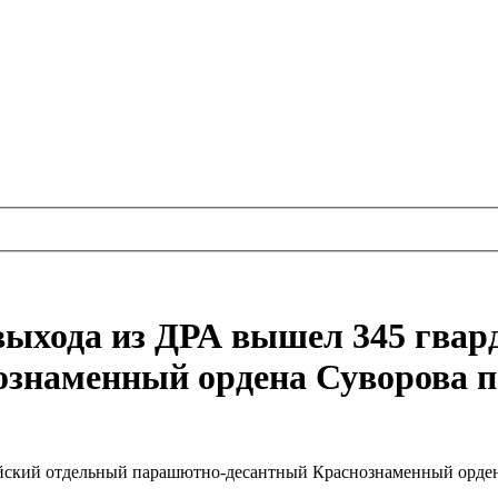
 выхода из ДРА вышел 345 гва
наменный ордена Суворова по
ейский отдельный парашютно-десантный Краснознаменный ордена