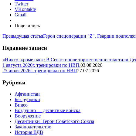
Twitter
VKontakte
Gmail
Поделились
Предыдущая статья
Герои спецоперации "Z". Гвардии подполк
Недавние записи
«Никто, кроме нас»: В Севастополе торжественно отметили Д
1 августа 2026г. тренировки по НВП.
03.08.2026
25 июля 2026г. тренировки по НВП
27.07.2026
Рубрики
Афганистан
Без рубрики
Видео
Воздушно — десантные войска
Вооружение
Десантники -Герои Советского Союза
Законодательство
История ВДВ