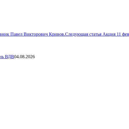
овник Павел Викторович Кривов.
Следующая статья
Акция 11 фе
ень ВДВ
04.08.2026