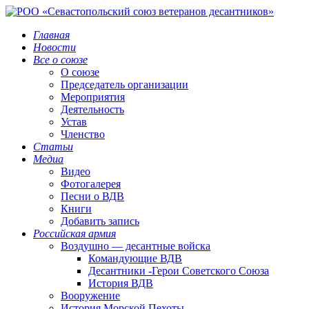
Главная
Новости
Все о союзе
О союзе
Председатель организации
Мероприятия
Деятельность
Устав
Членство
Статьи
Медиа
Видео
Фотогалерея
Песни о ВДВ
Книги
Добавить запись
Российская армия
Воздушно — десантные войска
Командующие ВДВ
Десантники -Герои Советского Союза
История ВДВ
Вооружение
История Морской Пехоты