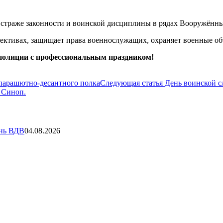
а страже законности и воинской дисциплины в рядах Вооружённ
ективах, защищает права военнослужащих, охраняет военные об
полиции с профессиональным праздником!
 парашютно-десантного полка
Следующая статья
День воинской с
 Синоп.
ень ВДВ
04.08.2026