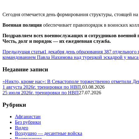
Сегодня отмечается день формирования структуры, стоящей н
Военная полиция
обеспечивает правопорядок в воинских колл
Поздравляем всех военнослужащих и сотрудников военной 
Честь, долг и порядок — их ежедневная служба.
Предыдущая статья
1 декабря день образования 387 отдельного
командованием Павла Нахимова над турецкой эскадрой у мыса
Недавние записи
«Никто, кроме нас»: В Севастополе торжественно отметили Д
1 августа 2026г. тренировки по НВП.
03.08.2026
25 июля 2026г. тренировки по НВП
27.07.2026
Рубрики
Афганистан
Без рубрики
Видео
Воздушно — десантные войска
Вооружение