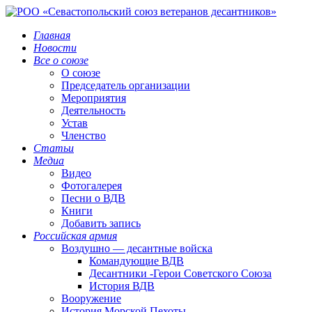
Главная
Новости
Все о союзе
О союзе
Председатель организации
Мероприятия
Деятельность
Устав
Членство
Статьи
Медиа
Видео
Фотогалерея
Песни о ВДВ
Книги
Добавить запись
Российская армия
Воздушно — десантные войска
Командующие ВДВ
Десантники -Герои Советского Союза
История ВДВ
Вооружение
История Морской Пехоты