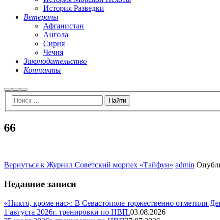
История Разведки
Ветераны
Афганистан
Ангола
Сирия
Чечня
Законодательство
Контакты
Найти
Больше
Главное
информации
меню
66
Вернуться к Журнал Советский морпех «Тайфун»
admin
Опубл
Недавние записи
«Никто, кроме нас»: В Севастополе торжественно отметили Д
1 августа 2026г. тренировки по НВП.
03.08.2026