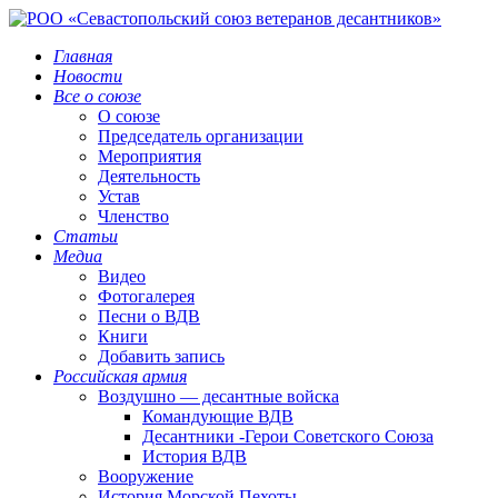
Главная
Новости
Все о союзе
О союзе
Председатель организации
Мероприятия
Деятельность
Устав
Членство
Статьи
Медиа
Видео
Фотогалерея
Песни о ВДВ
Книги
Добавить запись
Российская армия
Воздушно — десантные войска
Командующие ВДВ
Десантники -Герои Советского Союза
История ВДВ
Вооружение
История Морской Пехоты