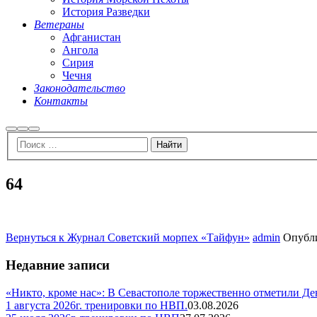
История Разведки
Ветераны
Афганистан
Ангола
Сирия
Чечня
Законодательство
Контакты
Найти
Больше
Главное
информации
меню
64
Вернуться к Журнал Советский морпех «Тайфун»
admin
Опубл
Недавние записи
«Никто, кроме нас»: В Севастополе торжественно отметили Д
1 августа 2026г. тренировки по НВП.
03.08.2026