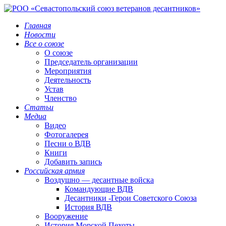
Главная
Новости
Все о союзе
О союзе
Председатель организации
Мероприятия
Деятельность
Устав
Членство
Статьи
Медиа
Видео
Фотогалерея
Песни о ВДВ
Книги
Добавить запись
Российская армия
Воздушно — десантные войска
Командующие ВДВ
Десантники -Герои Советского Союза
История ВДВ
Вооружение
История Морской Пехоты