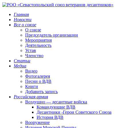
Главная
Новости
Все о союзе
О союзе
Председатель организации
Мероприятия
Деятельность
Устав
Членство
Статьи
Медиа
Видео
Фотогалерея
Песни о ВДВ
Книги
Добавить запись
Российская армия
Воздушно — десантные войска
Командующие ВДВ
Десантники -Герои Советского Союза
История ВДВ
Вооружение
История Морской Пехоты