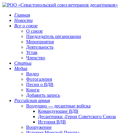
Главная
Новости
Все о союзе
О союзе
Председатель организации
Мероприятия
Деятельность
Устав
Членство
Статьи
Медиа
Видео
Фотогалерея
Песни о ВДВ
Книги
Добавить запись
Российская армия
Воздушно — десантные войска
Командующие ВДВ
Десантники -Герои Советского Союза
История ВДВ
Вооружение
История Морской Пехоты