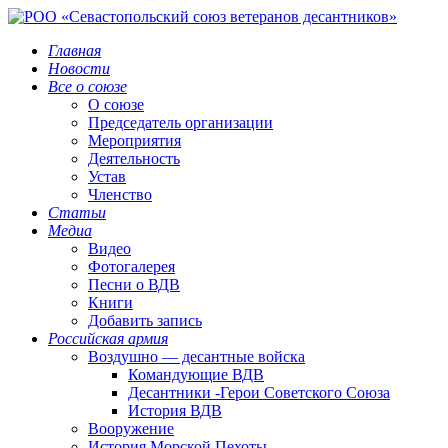
Главная
Новости
Все о союзе
О союзе
Председатель организации
Мероприятия
Деятельность
Устав
Членство
Статьи
Медиа
Видео
Фотогалерея
Песни о ВДВ
Книги
Добавить запись
Российская армия
Воздушно — десантные войска
Командующие ВДВ
Десантники -Герои Советского Союза
История ВДВ
Вооружение
История Морской Пехоты