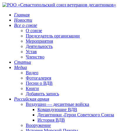
Главная
Новости
Все о союзе
О союзе
Председатель организации
Мероприятия
Деятельность
Устав
Членство
Статьи
Медиа
Видео
Фотогалерея
Песни о ВДВ
Книги
Добавить запись
Российская армия
Воздушно — десантные войска
Командующие ВДВ
Десантники -Герои Советского Союза
История ВДВ
Вооружение
История Морской Пехоты