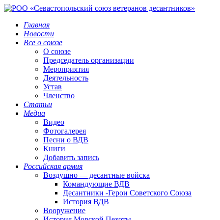
Главная
Новости
Все о союзе
О союзе
Председатель организации
Мероприятия
Деятельность
Устав
Членство
Статьи
Медиа
Видео
Фотогалерея
Песни о ВДВ
Книги
Добавить запись
Российская армия
Воздушно — десантные войска
Командующие ВДВ
Десантники -Герои Советского Союза
История ВДВ
Вооружение
История Морской Пехоты