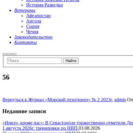
История Разведки
Ветераны
Афганистан
Ангола
Сирия
Чечня
Законодательство
Контакты
Найти
Больше
Главное
информации
меню
56
Вернуться к Журнал «Морской пехотинец» № 2 2023г.
admin
Оп
Недавние записи
«Никто, кроме нас»: В Севастополе торжественно отметили Д
1 августа 2026г. тренировки по НВП.
03.08.2026