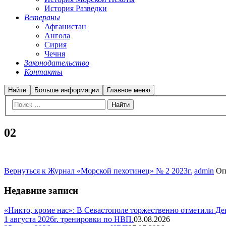
История Разведки
Ветераны
Афганистан
Ангола
Сирия
Чечня
Законодательство
Контакты
Найти
Больше информации
Главное меню
02
Вернуться к Журнал «Морской пехотинец» № 2 2023г.
admin
Оп
Недавние записи
«Никто, кроме нас»: В Севастополе торжественно отметили Д
1 августа 2026г. тренировки по НВП.
03.08.2026