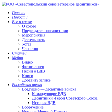
Главная
Новости
Все о союзе
О союзе
Председатель организации
Мероприятия
Деятельность
Устав
Членство
Статьи
Медиа
Видео
Фотогалерея
Песни о ВДВ
Книги
Добавить запись
Российская армия
Воздушно — десантные войска
Командующие ВДВ
Десантники -Герои Советского Союза
История ВДВ
Вооружение
История Морской Пехоты