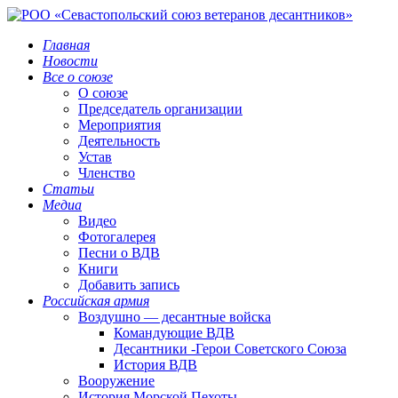
Главная
Новости
Все о союзе
О союзе
Председатель организации
Мероприятия
Деятельность
Устав
Членство
Статьи
Медиа
Видео
Фотогалерея
Песни о ВДВ
Книги
Добавить запись
Российская армия
Воздушно — десантные войска
Командующие ВДВ
Десантники -Герои Советского Союза
История ВДВ
Вооружение
История Морской Пехоты