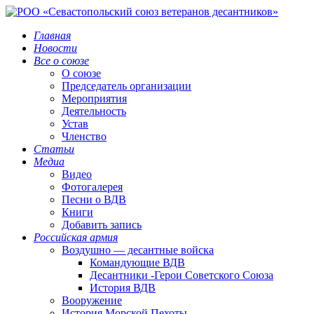
Главная
Новости
Все о союзе
О союзе
Председатель организации
Мероприятия
Деятельность
Устав
Членство
Статьи
Медиа
Видео
Фотогалерея
Песни о ВДВ
Книги
Добавить запись
Российская армия
Воздушно — десантные войска
Командующие ВДВ
Десантники -Герои Советского Союза
История ВДВ
Вооружение
История Морской Пехоты