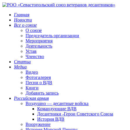
Главная
Новости
Все о союзе
О союзе
Председатель организации
Мероприятия
Деятельность
Устав
Членство
Статьи
Медиа
Видео
Фотогалерея
Песни о ВДВ
Книги
Добавить запись
Российская армия
Воздушно — десантные войска
Командующие ВДВ
Десантники -Герои Советского Союза
История ВДВ
Вооружение
История Морской Пехоты