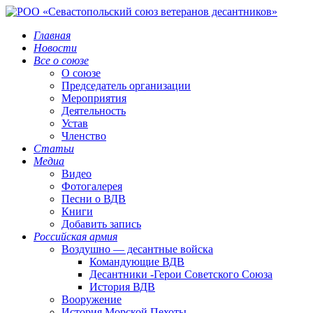
Главная
Новости
Все о союзе
О союзе
Председатель организации
Мероприятия
Деятельность
Устав
Членство
Статьи
Медиа
Видео
Фотогалерея
Песни о ВДВ
Книги
Добавить запись
Российская армия
Воздушно — десантные войска
Командующие ВДВ
Десантники -Герои Советского Союза
История ВДВ
Вооружение
История Морской Пехоты