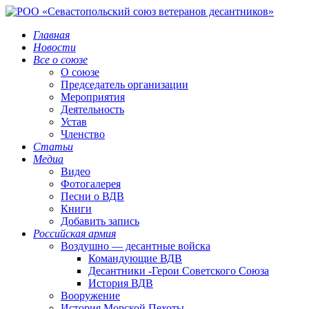
Главная
Новости
Все о союзе
О союзе
Председатель организации
Мероприятия
Деятельность
Устав
Членство
Статьи
Медиа
Видео
Фотогалерея
Песни о ВДВ
Книги
Добавить запись
Российская армия
Воздушно — десантные войска
Командующие ВДВ
Десантники -Герои Советского Союза
История ВДВ
Вооружение
История Морской Пехоты