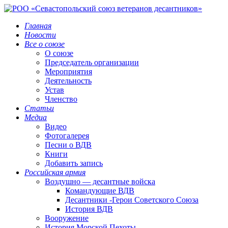
Главная
Новости
Все о союзе
О союзе
Председатель организации
Мероприятия
Деятельность
Устав
Членство
Статьи
Медиа
Видео
Фотогалерея
Песни о ВДВ
Книги
Добавить запись
Российская армия
Воздушно — десантные войска
Командующие ВДВ
Десантники -Герои Советского Союза
История ВДВ
Вооружение
История Морской Пехоты