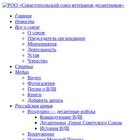
Главная
Новости
Все о союзе
О союзе
Председатель организации
Мероприятия
Деятельность
Устав
Членство
Статьи
Медиа
Видео
Фотогалерея
Песни о ВДВ
Книги
Добавить запись
Российская армия
Воздушно — десантные войска
Командующие ВДВ
Десантники -Герои Советского Союза
История ВДВ
Вооружение
История Морской Пехоты