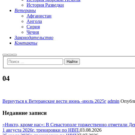
История Разведки
Ветераны
Афганистан
Ангола
Сирия
Чечня
Законодательство
Контакты
Найти
Больше
Главное
информации
меню
04
Вернуться к Ветеранские вести июнь -июль 2025г
admin
Опубл
Недавние записи
«Никто, кроме нас»: В Севастополе торжественно отметили Д
1 августа 2026г. тренировки по НВП.
03.08.2026