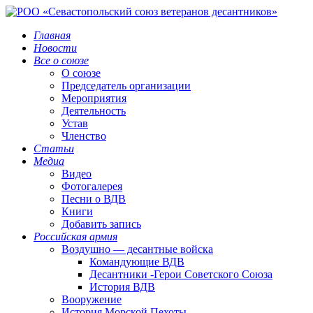
Главная
Новости
Все о союзе
О союзе
Председатель организации
Мероприятия
Деятельность
Устав
Членство
Статьи
Медиа
Видео
Фотогалерея
Песни о ВДВ
Книги
Добавить запись
Российская армия
Воздушно — десантные войска
Командующие ВДВ
Десантники -Герои Советского Союза
История ВДВ
Вооружение
История Морской Пехоты