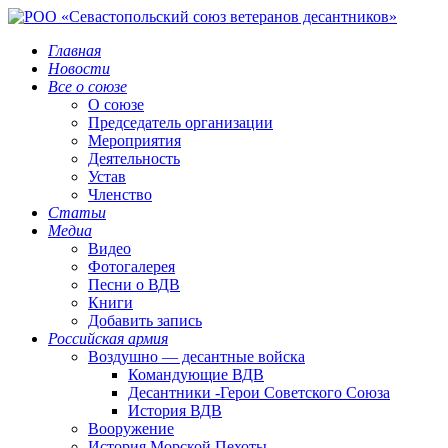
Главная
Новости
Все о союзе
О союзе
Председатель организации
Мероприятия
Деятельность
Устав
Членство
Статьи
Медиа
Видео
Фотогалерея
Песни о ВДВ
Книги
Добавить запись
Российская армия
Воздушно — десантные войска
Командующие ВДВ
Десантники -Герои Советского Союза
История ВДВ
Вооружение
История Морской Пехоты