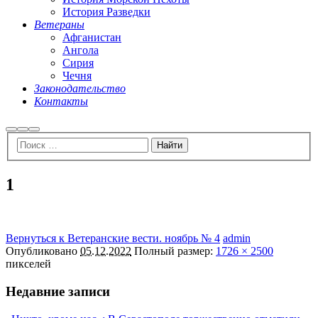
История Разведки
Ветераны
Афганистан
Ангола
Сирия
Чечня
Законодательство
Контакты
Найти
Больше
Главное
информации
меню
1
Вернуться к Ветеранские вести. ноябрь № 4
admin
Опубликовано
05.12.2022
Полный размер:
1726 × 2500
пикселей
Недавние записи